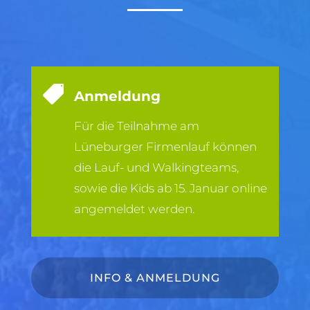

Anmeldung
Für die Teilnahme am
Lüneburger Firmenlauf können
die Lauf- und Walkingteams,
sowie die Kids ab 15. Januar online
angemeldet werden.
INFO & ANMELDUNG