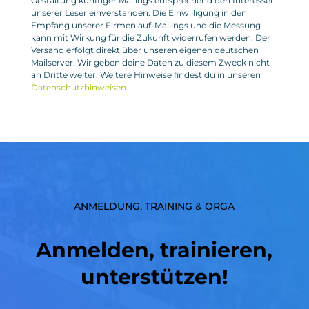
Gestaltung künftiger Mailings entsprechend den Interessen
unserer Leser einverstanden. Die Einwilligung in den
Empfang unserer Firmenlauf-Mailings und die Messung
kann mit Wirkung für die Zukunft widerrufen werden. Der
Versand erfolgt direkt über unseren eigenen deutschen
Mailserver. Wir geben deine Daten zu diesem Zweck nicht
an Dritte weiter. Weitere Hinweise findest du in unseren
Datenschutzhinweisen
.
ANMELDUNG, TRAINING & ORGA
Anmelden, trainieren,
unterstützen!